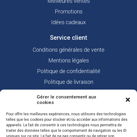
Meilleures ventes
Promotions
Idées cadeaux
Service client
Conditions générales de vente
Mentions légales
Politique de confidentialité
Politique de livraison
Nous contacter
Gérer le consentement aux
cookies
Liens utiles
Pour offrir les meilleures expériences, nous utilisons des technologies
Mon compte
telles que les cookies pour stocker et/ou accéder aux informations des
appareils. Le fait de consentir à ces technologies nous permettra de
Commandes
traiter des données telles que le comportement de navigation ou les ID
uniques sur ce site. Le fait de ne pas consentir ou de retirer son