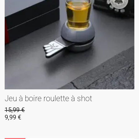
Jeu à boire roulette à shot
15,99
€
9,99
€