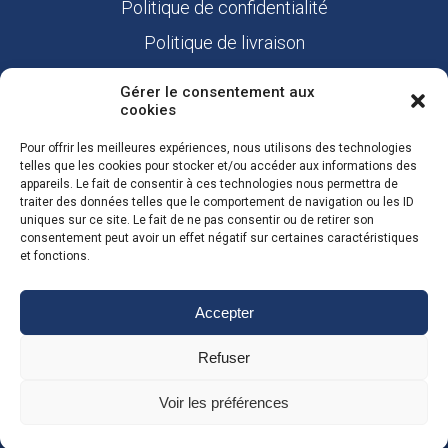
Politique de confidentialité
Politique de livraison
Nous contacter
Gérer le consentement aux
cookies
Liens utiles
Pour offrir les meilleures expériences, nous utilisons des technologies
Mon compte
telles que les cookies pour stocker et/ou accéder aux informations des
appareils. Le fait de consentir à ces technologies nous permettra de
Commandes
traiter des données telles que le comportement de navigation ou les ID
uniques sur ce site. Le fait de ne pas consentir ou de retirer son
Adresses
consentement peut avoir un effet négatif sur certaines caractéristiques
et fonctions.
Informations personnelles
Accepter
Refuser
Voir les préférences
Création site ecommerce : Agence web Koomet