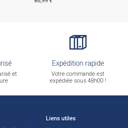
,99
€
9,99
€
risé
Expédition rapide
risé et
Votre commande est
ure
expédiée sous 48h00 !
Liens utiles