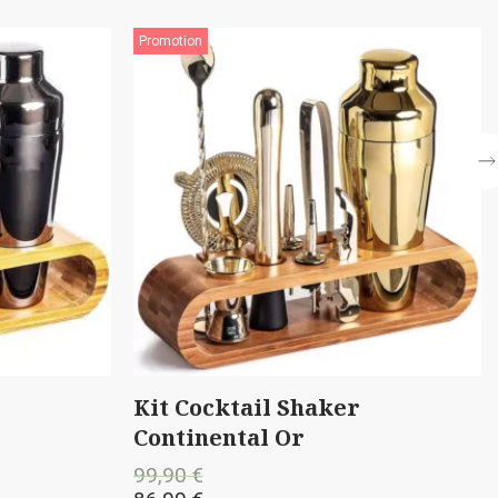
motion
Promotion
t Cocktail Shaker
Assiette en f
ntinental Or
noël
,90
€
14,99
€