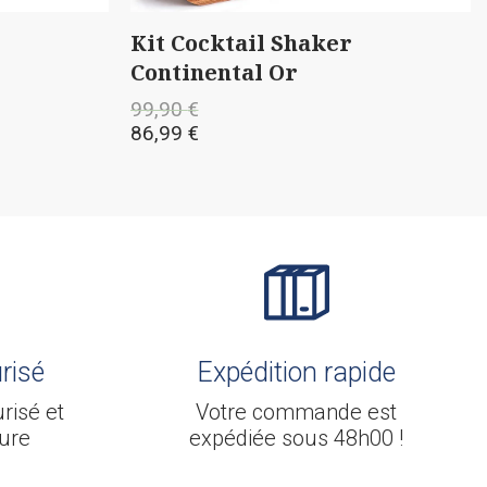
Cocktail Shaker
Assiette en for
inental Or
noël
0
€
14,99
€
9
€
9,99
€
risé
Expédition rapide
risé et
Votre commande est
ure
expédiée sous 48h00 !