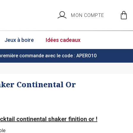
MON COMPTE
Jeux à boire
Idées cadeaux
 première commande avec le code : APERO10
aker Continental Or
ktail continental shaker finition or !
ble