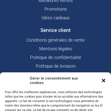
Meilleures ventes
Promotions
Idées cadeaux
Service client
Conditions générales de vente
Mentions légales
Politique de confidentialité
Politique de livraison
Nous contacter
Gérer le consentement aux
cookies
Liens utiles
Pour offrir les meilleures expériences, nous utilisons des technologies
Mon compte
telles que les cookies pour stocker et/ou accéder aux informations des
appareils. Le fait de consentir à ces technologies nous permettra de
Commandes
traiter des données telles que le comportement de navigation ou les ID
uniques sur ce site. Le fait de ne pas consentir ou de retirer son